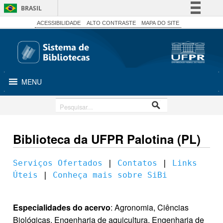
BRASIL
Simplifique!
ACESSIBILIDADE
ALTO CONTRASTE
MAPA DO SITE
Comunica BR
Participe
Acesso à informação
MENU
Legislação
Canais
Biblioteca da UFPR Palotina (PL)
Serviços Ofertados
 | 
Contatos
 | 
Links 
Úteis
 | 
Conheça mais sobre SiBi
Especialidades do acervo
: Agronomia, Ciências
Biológicas, Engenharia de aquicultura, Engenharia de