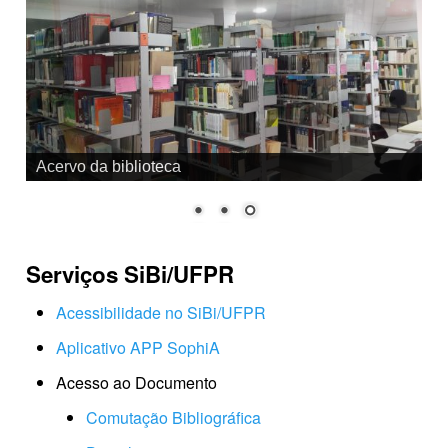
Acervo da biblioteca
Serviços SiBi/UFPR
Acessibilidade no SiBi/UFPR
Aplicativo APP SophiA
Acesso ao Documento
Comutação Bibliográfica