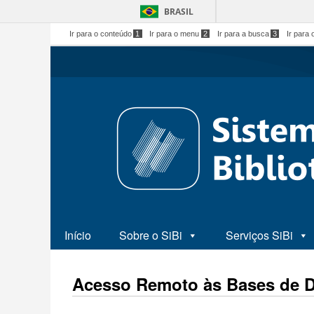
BRASIL
Ir para o conteúdo
1
Ir para o menu
2
Ir para a busca
3
Ir para 
Início
Sobre o SiBi
Serviços SiBi
Acesso Remoto às Bases de 