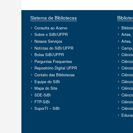
Sistema de Bibliotecas
Bibliot
Consulta ao Acervo
Biblio
Sobre o SiBi/UFPR
Artes,
Nossos Serviços
Artes,
Notícias do SiBi/UFPR
Campu
Bolsa SiBi/UFPR
Ciênci
Perguntas Frequentes
Ciênci
Repositório Digital UFPR
Ciênci
Contato das Bibliotecas
Ciênci
Equipe do SiBi
Ciênci
Mapa do Site
Ciênci
SDE-SiBi
Ciênc
FTP-SiBi
Ciênci
SuporTI – SiBi
Ciênci
Educaç