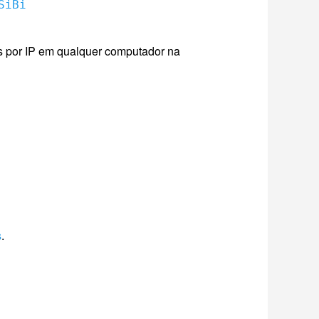
SiBi
as por IP em qualquer computador na
s
.