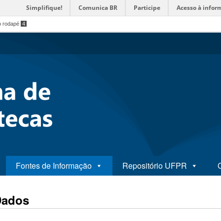
Simplifique!
Comunica BR
Participe
Acesso à infor
o rodapé
4
Fontes de Informação
Repositório UFPR
Dados