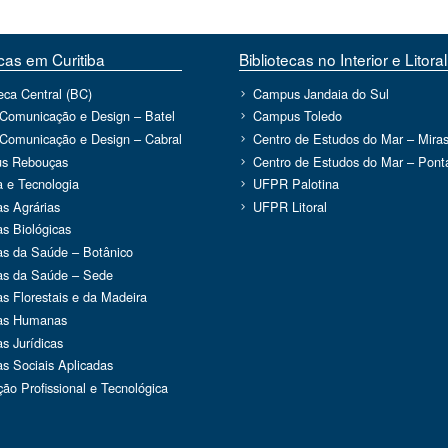
ecas em Curitiba
Bibliotecas no Interior e Litoral
teca Central (BC)
Campus Jandaia do Sul
 Comunicação e Design – Batel
Campus Toledo
 Comunicação e Design – Cabral
Centro de Estudos do Mar – Miras
s Rebouças
Centro de Estudos do Mar – Ponta
a e Tecnologia
UFPR Palotina
as Agrárias
UFPR Litoral
as Biológicas
as da Saúde – Botânico
as da Saúde – Sede
as Florestais e da Madeira
ias Humanas
as Jurídicas
as Sociais Aplicadas
ão Profissional e Tecnológica