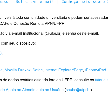
esso
 | 
Solicitar e-mail
 | 
Conheça mais sobre 
poníveis à toda comunidade universitária e podem ser acessad
de CAFe e Conexão Remota VPN/UFPR.
 via e-mail institucional (@ufpr.br) e senha deste e-mail.
 com seu dispositivo:
S
.
me
,
Mozilla Firexox
,
Safari
,
Internet Explorer/Edge
,
iPhone/iPad
.
s de dados restritas estando fora da UFPR, consulte os
tutoriai
de Apoio ao Atendimento ao Usuário
(
saubc@ufpr.br
).