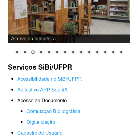
Acervo da biblioteca
Serviços SiBi/UFPR
Acessibilidade no SiBi/UFPR
Aplicativo APP SophiA
Acesso ao Documento
Comutação Bibliográfica
Digitalização
Cadastro de Usuário