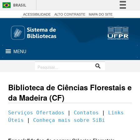
BRASIL
Simplifique!
ACESSIBILIDADE
ALTO CONTRASTE
MAPA DO SITE
Comunica BR
Participe
Acesso à informação
MENU
Legislação
Canais
Biblioteca de Ciências Florestais e
da Madeira (CF)
Serviços Ofertados
 | 
Contatos
 | 
Links 
Úteis
 | 
Conheça mais sobre SiBi