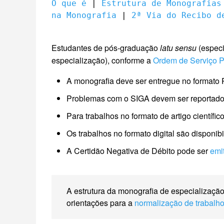
O que é
 | 
Estrutura de Monografias
na Monografia
 | 
2ª Via do Recibo d
Estudantes de pós-graduação
latu sensu
(especi
especialização), conforme a
Ordem de Serviço 
A monografia deve ser entregue no formato 
Problemas com o SIGA devem ser reportado
Para trabalhos no formato de artigo científi
Os trabalhos no formato digital são disponib
A Certidão Negativa de Débito pode ser
emit
A estrutura da monografia de especializaçã
orientações para a
normalização de trabalh