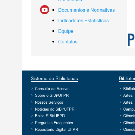
Documentos e Normativas
Indicadores Estatísticos
Equipe
Contatos
Sistema de Bibliotecas
Bibliot
Consulta ao Acervo
Biblio
Sobre o SiBi/UFPR
Artes,
Nossos Serviços
Artes,
Notícias do SiBi/UFPR
Campu
Bolsa SiBi/UFPR
Ciênci
Perguntas Frequentes
Ciênci
Repositório Digital UFPR
Ciênci