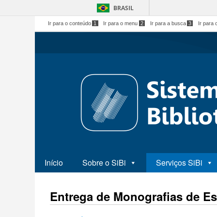
BRASIL
Ir para o conteúdo
1
Ir para o menu
2
Ir para a busca
3
Ir para 
Início
Sobre o SiBi
Serviços SiBi
Entrega de Monografias de Es