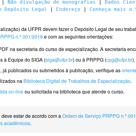
 | 
Não divulgação de monografias
 | 
Dados Cien
e Depósito Legal
 | 
Endereço
 | 
Conheça mais o 
alização) da UFPR devem fazer o Depósito Legal de seu traba
PRPPG n.º 001/2018
e com as seguintes orientações:
PDF na secretaria do curso de especialização. A secretaria en
s à Equipe do SIGA (
siga@ufpr.br
) ou à PRPPG (
cpg@ufpr.br
).
co, já publicados ou submetidos à publicação, verifique as
orient
ilizados na
Biblioteca Digital de Trabalhos de Especialização
.
ida on-line
ou solicitada na biblioteca que atende o curso.
o deve estar de acordo com a
Ordem de Serviço PRPPG n.º 001
os acadêmicos
.