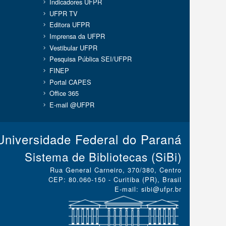
Indicadores UFPR
UFPR TV
Editora UFPR
Imprensa da UFPR
Vestibular UFPR
Pesquisa Pública SEI/UFPR
FINEP
Portal CAPES
Office 365
E-mail @UFPR
Universidade Federal do Paraná
Sistema de Bibliotecas (SiBi)
Rua General Carneiro, 370/380, Centro
CEP: 80.060-150 - Curitiba (PR), Brasil
E-mail: sibi@ufpr.br