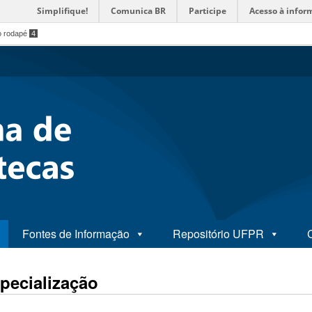
Simplifique!
Comunica BR
Participe
Acesso à infor
o rodapé
4
Fontes de Informação
Repositório UFPR
pecialização