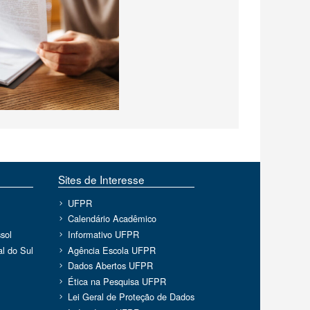
Sites de Interesse
UFPR
Calendário Acadêmico
sol
Informativo UFPR
l do Sul
Agência Escola UFPR
Dados Abertos UFPR
Ética na Pesquisa UFPR
Lei Geral de Proteção de Dados