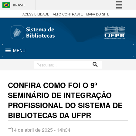
BRASIL
Simplifique!
ACESSIBILIDADE
ALTO CONTRASTE
MAPA DO SITE
Comunica BR
Participe
Acesso à informação
MENU
Legislação
Canais
CONFIRA COMO FOI O 9º
SEMINÁRIO DE INTEGRAÇÃO
PROFISSIONAL DO SISTEMA DE
BIBLIOTECAS DA UFPR
4 de abril de 2025 - 14h34