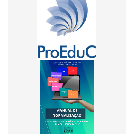
d
n
a
ó
A
r
B
i
N
o
T
<
(
/
2
s
0
t
2
r
1
o
–
n
2
g
0
>
2
5
)
<