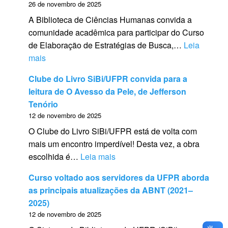
26 de novembro de 2025
o
A Biblioteca de Ciências Humanas convida a
n
comunidade acadêmica para participar do Curso
g
de Elaboração de Estratégias de Busca,…
Leia
>
:
mais
O
<
C
Clube do Livro SiBi/UFPR convida para a
s
l
leitura de O Avesso da Pele, de Jefferson
t
u
Tenório
r
b
12 de novembro de 2025
o
e
O Clube do Livro SiBi/UFPR está de volta com
n
d
mais um encontro imperdível! Desta vez, a obra
g
o
:
escolhida é…
Leia mais
>
l
<
C
i
Curso voltado aos servidores da UFPR aborda
s
O
v
as principais atualizações da ABNT (2021–
t
N
r
2025)
r
V
o
12 de novembro de 2025
o
I
e