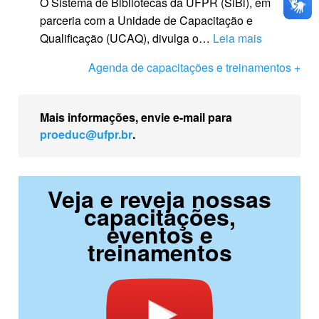
O Sistema de Bibliotecas da UFPR (SiBi), em
n
T
s
parceria com a Unidade de Capacitação e
g
E
t
:
Qualificação (UCAQ), divulga o…
Leia mais
>
|
á
<
C
C
Agenda de capacitações e treinamentos +
d
s
l
u
e
t
u
r
v
r
b
Mais informações, envie e-mail para
s
o
o
e
proeduc@ufpr.br
.
o
l
n
d
d
t
g
o
e
a
>
L
E
Veja e reveja nossas
!
C
i
l
capacitações,
<
u
v
a
eventos e
/
r
r
b
treinamentos
s
s
o
o
t
o
S
r
r
v
i
a
o
o
B
ç
n