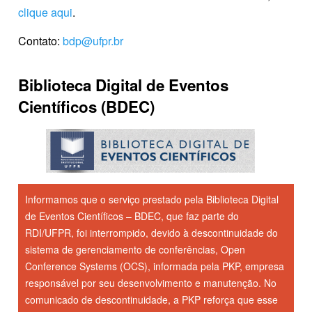
clique aqui
.
Contato:
bdp@ufpr.br
Biblioteca Digital de Eventos
Científicos (BDEC)
Informamos que o serviço prestado pela Biblioteca Digital
de Eventos Científicos – BDEC, que faz parte do
RDI/UFPR, foi interrompido, devido à descontinuidade do
sistema de gerenciamento de conferências, Open
Conference Systems (OCS), informada pela PKP, empresa
responsável por seu desenvolvimento e manutenção. No
comunicado de descontinuidade, a PKP reforça que esse