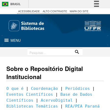
BRASIL
Simplifique!
ACESSIBILIDADE
ALTO CONTRASTE
MAPA DO SITE
Comunica BR
Participe
Acesso à informação
MENU
Legislação
Canais
Sobre o Repositório Digital
Institucional
O que é
 | 
Coordenação
 | 
Periódicos
 | 
Eventos Científicos
 | 
Base de Dados 
Científicos
 | 
AcervoDigital
 | 
Bibliotecas Temáticas
 | 
REA/PEA Paraná