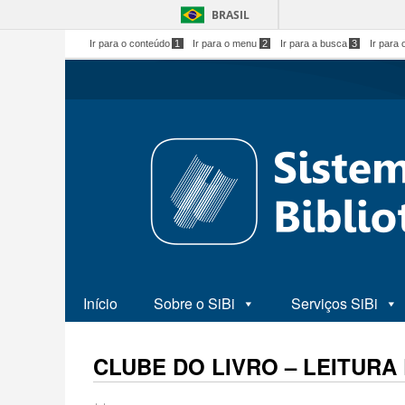
BRASIL
Ir para o conteúdo
1
Ir para o menu
2
Ir para a busca
3
Ir para 
Início
Sobre o SiBi
Serviços SiBi
CLUBE DO LIVRO – LEITURA