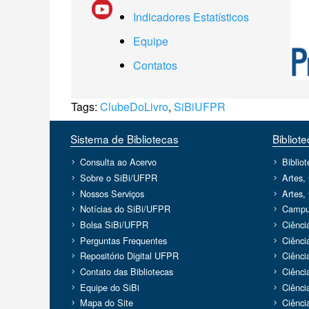
Indicadores Estatísticos
Equipe
Contatos
Tags:
ClubeDoLivro
,
SiBiUFPR
Sistema de Bibliotecas
Bibliot
Consulta ao Acervo
Biblio
Sobre o SiBi/UFPR
Artes,
Nossos Serviços
Artes,
Notícias do SiBi/UFPR
Campu
Bolsa SiBi/UFPR
Ciênci
Perguntas Frequentes
Ciênci
Repositório Digital UFPR
Ciênci
Contato das Bibliotecas
Ciênci
Equipe do SiBi
Ciênci
Mapa do Site
Ciênci