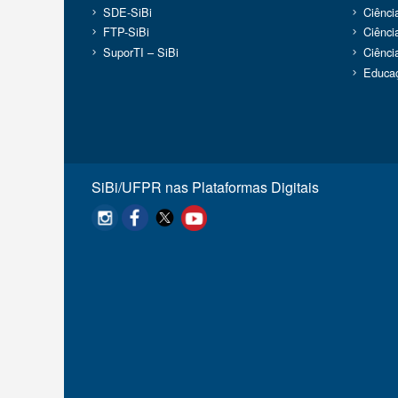
SDE-SiBi
Ciênc
FTP-SiBi
Ciênci
SuporTI – SiBi
Ciênci
Educaç
SiBi/UFPR nas Plataformas Digitais