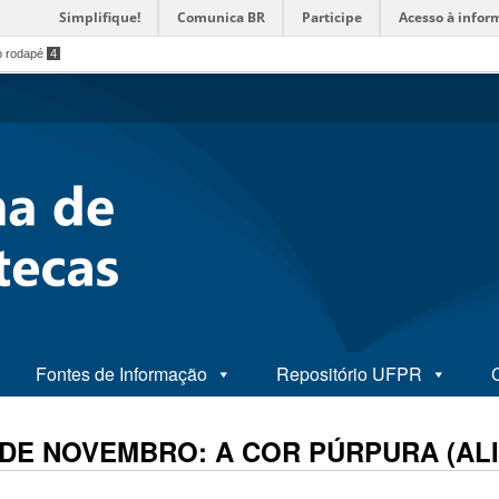
Simplifique!
Comunica BR
Participe
Acesso à infor
o rodapé
4
Fontes de Informação
Repositório UFPR
 DE NOVEMBRO: A COR PÚRPURA (AL