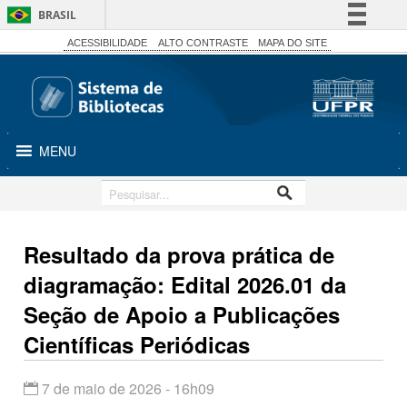
BRASIL
Simplifique!
ACESSIBILIDADE
ALTO CONTRASTE
MAPA DO SITE
Comunica BR
Participe
Acesso à informação
MENU
Legislação
Canais
Resultado da prova prática de
diagramação: Edital 2026.01 da
Seção de Apoio a Publicações
Científicas Periódicas
7 de maio de 2026 - 16h09