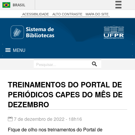
BRASIL
Simplifique!
ACESSIBILIDADE
ALTO CONTRASTE
MAPA DO SITE
Comunica BR
Participe
Acesso à informação
MENU
Legislação
Canais
TREINAMENTOS DO PORTAL DE
PERIÓDICOS CAPES DO MÊS DE
DEZEMBRO
7 de dezembro de 2022 - 18h16
Fique de olho nos treinamentos do Portal de