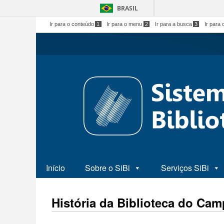
BRASIL
Ir para o conteúdo
1
Ir para o menu
2
Ir para a busca
3
Ir para 
Início
Sobre o SiBi
Serviços SiBi
História da Biblioteca do Ca