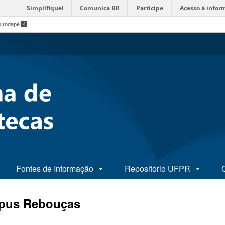
Simplifique!
Comunica BR
Participe
Acesso à infor
o rodapé
4
Fontes de Informação
Repositório UFPR
mpus Rebouças