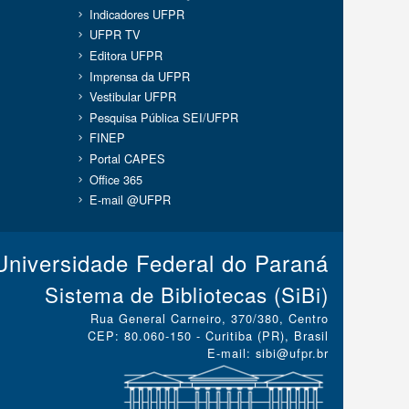
Indicadores UFPR
UFPR TV
Editora UFPR
Imprensa da UFPR
Vestibular UFPR
Pesquisa Pública SEI/UFPR
FINEP
Portal CAPES
Office 365
E-mail @UFPR
Universidade Federal do Paraná
Sistema de Bibliotecas (SiBi)
Rua General Carneiro, 370/380, Centro
CEP: 80.060-150 - Curitiba (PR), Brasil
E-mail: sibi@ufpr.br