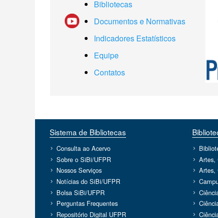
Bibliotecas
Documentos e Normativas
Indicadores Estatísticos
Equipe
Contatos
Sistema de Bibliotecas
Bibliot
Consulta ao Acervo
Biblio
Sobre o SiBi/UFPR
Artes,
Nossos Serviços
Artes,
Notícias do SiBi/UFPR
Campu
Bolsa SiBi/UFPR
Ciênci
Perguntas Frequentes
Ciênci
Repositório Digital UFPR
Ciênci