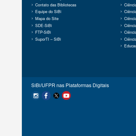
Contato das Bibliotecas
Ciênci
Equipe do SiBi
Ciênci
Mapa do Site
Ciênci
SDE-SiBi
Ciênc
FTP-SiBi
Ciênci
SuporTI – SiBi
Ciênci
Educaç
SiBi/UFPR nas Plataformas Digitais