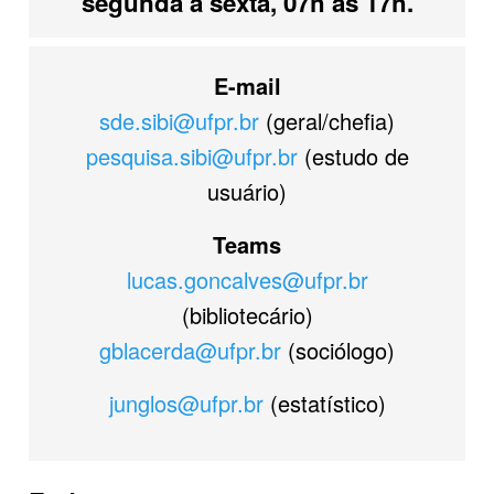
segunda a sexta, 07h às 17h.
E-mail
sde.sibi@ufpr.br
(geral/chefia)
pesquisa.sibi@ufpr.br
(estudo de
usuário)
Teams
lucas.goncalves@ufpr.br
(bibliotecário)
gblacerda@ufpr.br
(sociólogo)
junglos@ufpr.br
(estatístico)