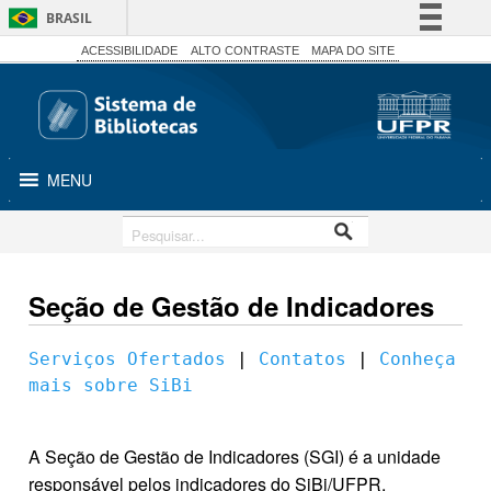
BRASIL
Simplifique!
ACESSIBILIDADE
ALTO CONTRASTE
MAPA DO SITE
Comunica BR
Participe
Acesso à informação
MENU
Legislação
Canais
Seção de Gestão de Indicadores
Serviços Ofertados
 | 
Contatos
 | 
Conheça 
mais sobre SiBi
A Seção de Gestão de Indicadores (SGI) é a unidade
responsável pelos indicadores do SiBi/UFPR,