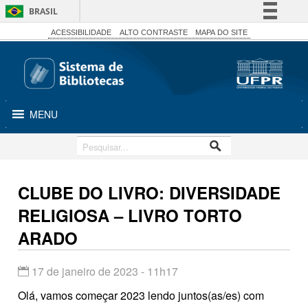
BRASIL
Simplifique!
ACESSIBILIDADE
ALTO CONTRASTE
MAPA DO SITE
Comunica BR
Participe
Acesso à informação
MENU
Legislação
Canais
CLUBE DO LIVRO: DIVERSIDADE
RELIGIOSA – LIVRO TORTO
ARADO
17 de janeiro de 2023 - 11h17
Olá, vamos começar 2023 lendo juntos(as/es) com