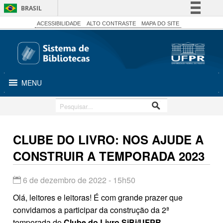
BRASIL
Simplifique!
ACESSIBILIDADE
ALTO CONTRASTE
MAPA DO SITE
Comunica BR
Participe
Acesso à informação
MENU
Legislação
Canais
CLUBE DO LIVRO: NOS AJUDE A
CONSTRUIR A TEMPORADA 2023
6 de dezembro de 2022 - 15h50
Olá, leitores e leitoras! É com grande prazer que
convidamos a participar da construção da 2ª
temporada do
Clube do Livro SiBi/UFPR.