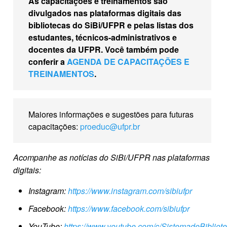
As capacitações e treinamentos são
divulgados nas plataformas digitais das
bibliotecas do SiBi/UFPR e pelas listas dos
estudantes, técnicos-administrativos e
docentes da UFPR. Você também pode
conferir a
AGENDA DE CAPACITAÇÕES E
TREINAMENTOS
.
Maiores informações e sugestões para futuras
capacitações:
proeduc@ufpr.br
Acompanhe as notícias do SiBi/UFPR nas plataformas
digitais:
Instagram:
https://www.instagram.com/sibiufpr
Facebook:
https://www.facebook.com/sibiufpr
YouTube:
https://www.youtube.com/c/SistemadeBiblio