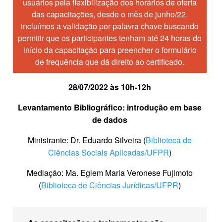
usuários pela flexibilização dos horários de oferta
das capacitações, desde o mês de junho/22,
incluímos a validação por palavra chave buscando
permitir que os participantes tenham até 24 horas do
início da capacitação para preencher o formulário
de frequência que dá direito ao certificado.
28/07/2022 às 10h-12h
Levantamento Bibliográfico: introdução em base
de dados
Ministrante: Dr. Eduardo Silveira (
Biblioteca de
Ciências Sociais Aplicadas/UFPR
)
Mediação: Ma. Eglem Maria Veronese Fujimoto
(
Biblioteca de Ciências Jurídicas/UFPR
)