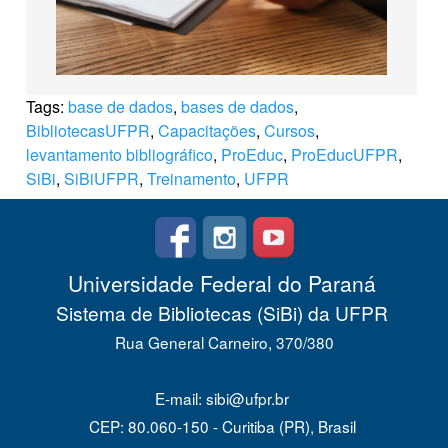
Tags:
base de dados
,
bases de dados
,
BibliotecasUFPR
,
Capacitações
,
Cursos
,
levantamento bibliográfico
,
ProEduc
,
ProEducUFPR
,
SiBi
,
SiBiUFPR
,
Treinamento
,
UFPR
Universidade Federal do Paraná
Sistema de Bibliotecas (SiBi) da UFPR
Rua General Carneiro, 370/380
E-mail: sibi@ufpr.br
CEP: 80.060-150 - Curitiba (PR), Brasil