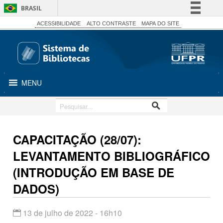
BRASIL
Simplifique!
ACESSIBILIDADE
ALTO CONTRASTE
MAPA DO SITE
Comunica BR
Participe
Acesso à informação
MENU
Legislação
Canais
CAPACITAÇÃO (28/07):
LEVANTAMENTO BIBLIOGRÁFICO
(INTRODUÇÃO EM BASE DE
DADOS)
13 de julho de 2022 - 16h10