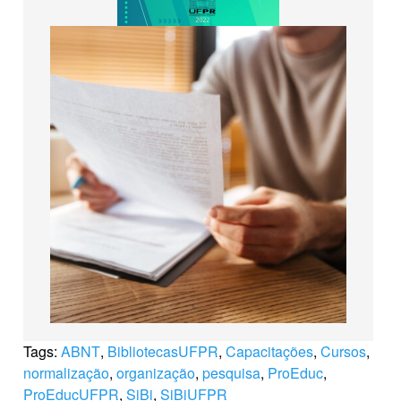
Tags:
ABNT
,
BibliotecasUFPR
,
Capacitações
,
Cursos
,
normalização
,
organização
,
pesquisa
,
ProEduc
,
ProEducUFPR
,
SiBi
,
SiBiUFPR