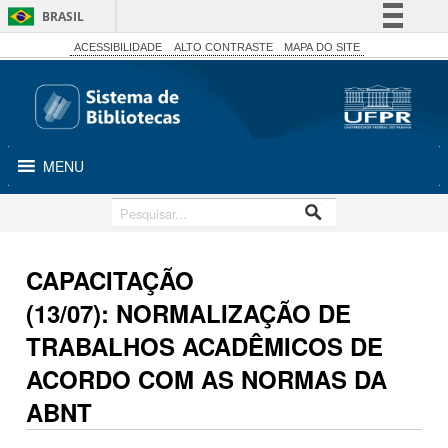
BRASIL
Simplifique!
ACESSIBILIDADE
ALTO CONTRASTE
MAPA DO SITE
Comunica BR
Participe
Acesso à informação
MENU
Legislação
Canais
CAPACITAÇÃO
(13/07): NORMALIZAÇÃO DE
TRABALHOS ACADÊMICOS DE
ACORDO COM AS NORMAS DA
ABNT