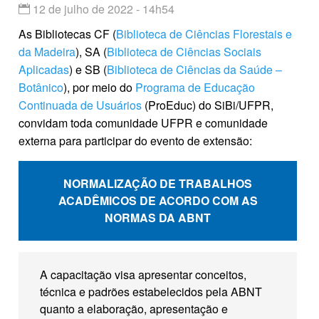
12 de julho de 2022 - 14h54
As Bibliotecas CF (
Biblioteca de Ciências Florestais e
da Madeira
), SA (
Biblioteca de Ciências Sociais
Aplicadas
) e SB (
Biblioteca de Ciências da Saúde –
Botânico
), por meio do
Programa de Educação
Continuada de Usuários
(ProEduc) do SiBi/UFPR,
convidam toda comunidade UFPR e comunidade
externa para participar do evento de extensão:
NORMALIZAÇÃO DE TRABALHOS
ACADÊMICOS DE ACORDO COM AS
NORMAS DA ABNT
A capacitação visa apresentar conceitos,
técnica e padrões estabelecidos pela ABNT
quanto a elaboração, apresentação e