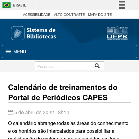
BRASIL
Simplifique!
ACESSIBILIDADE
ALTO CONTRASTE
MAPA DO SITE
Comunica BR
Participe
Acesso à informação
MENU
Legislação
Canais
Calendário de treinamentos do
Portal de Periódicos CAPES
5 de abril de 2022 - 8h14
O calendário abrange todas as áreas do conhecimento
e os horários são intercalados para possibilitar a
participação do maior número de usuários em todo