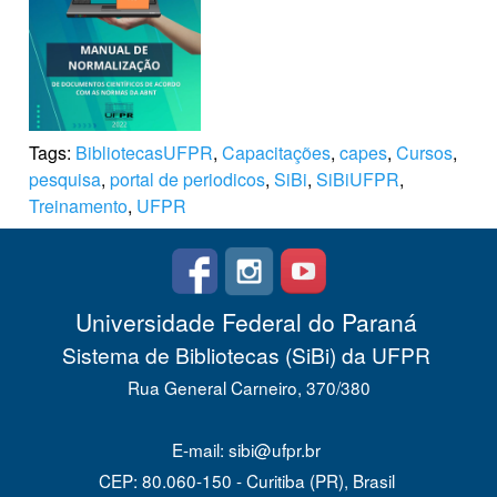
Tags:
BibliotecasUFPR
,
Capacitações
,
capes
,
Cursos
,
pesquisa
,
portal de periodicos
,
SiBi
,
SiBiUFPR
,
Treinamento
,
UFPR
Universidade Federal do Paraná
Sistema de Bibliotecas (SiBi) da UFPR
Rua General Carneiro, 370/380
E-mail: sibi@ufpr.br
CEP: 80.060-150 - Curitiba (PR), Brasil