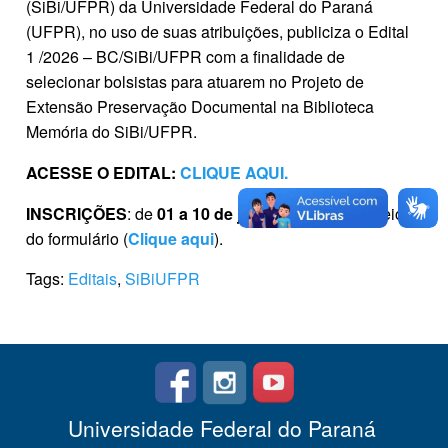
(SiBi/UFPR) da Universidade Federal do Paraná
(UFPR), no uso de suas atribuições, publiciza o Edital
1 /2026 – BC/SiBi/UFPR com a finalidade de
selecionar bolsistas para atuarem no Projeto de
Extensão Preservação Documental na Biblioteca
Memória do SiBi/UFPR.
ACESSE O EDITAL:
CLIQUE AQUI.
INSCRIÇÕES
: de
01 a 10 de julho de 2026
por meio
do formulário (
Clique aqui
).
Tags:
Editais
,
SiBiUFPR
Universidade Federal do Paraná