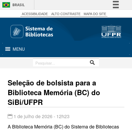
BRASIL
Simplifique!
ACESSIBILIDADE
ALTO CONTRASTE
MAPA DO SITE
Comunica BR
Participe
Acesso à informação
MENU
Legislação
Canais
Seleção de bolsista para a
Biblioteca Memória (BC) do
SiBi/UFPR
1 de julho de 2026 - 12h23
A Biblioteca Memória (BC) do Sistema de Bibliotecas